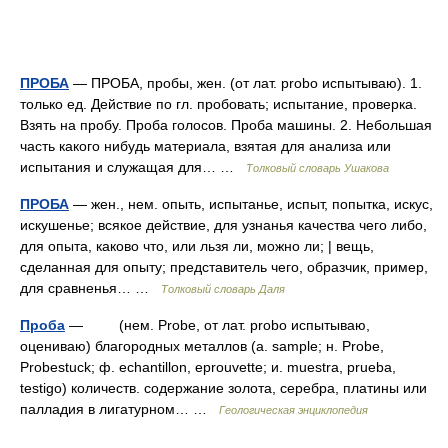
ПРОБА
— ПРОБА, пробы, жен. (от лат. probo испытываю). 1.
только ед. Действие по гл. пробовать; испытание, проверка.
Взять на пробу. Проба голосов. Проба машины. 2. Небольшая
часть какого нибудь материала, взятая для анализа или
испытания и служащая для… …
Толковый словарь Ушакова
ПРОБА
— жен., нем. опыть, испытанье, испыт, попытка, искус,
искушенье; всякое действие, для узнанья качества чего либо,
для опыта, каково что, или льзя ли, можно ли; | вещь,
сделанная для опыту; представитель чего, образчик, пример,
для сравненья… …
Толковый словарь Даля
Проба
— (нем. Probe, от лат. probo испытываю,
оцениваю) благородных металлов (a. sample; н. Probe,
Probestuck; ф. echantillon, eprouvette; и. muestra, prueba,
testigo) количеств. содержание золота, серебра, платины или
палладия в лигатурном… …
Геологическая энциклопедия